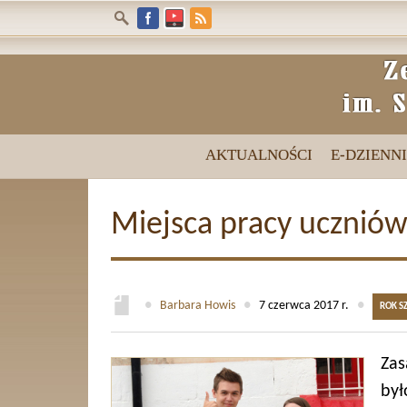
AKTUALNOŚCI
E-DZIENN
Miejsca pracy uczniów
●
Barbara Howis
●
7 czerwca 2017 r.
●
ROK S
Zas
by