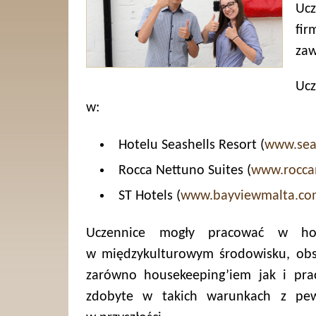
Ucz
fir
za
Ucz
w:
Hotelu Seashells Resort (
www.sea
Rocca Nettuno Suites (
www.rocca
ST Hotels (
www.bayviewmalta.c
Uczennice mogły pracować w hot
w międzykulturowym środowisku, obsł
zarówno housekeeping’iem jak i prac
zdobyte w takich warunkach z pe