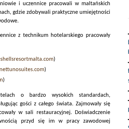
niowie i uczennice pracowali w maltańskich
mach, gdzie zdobywali praktyczne umiejętności
wodowe.
ennice z technikum hotelarskiego pracowały
shellsresortmalta.com
)
nettunosuites.com
)
om
)
elach o bardzo wysokich standardach,
ugując gości z całego świata. Zajmowały się
owały w sali restauracyjnej. Doświadczenie
wnością przyd się im w pracy zawodowej