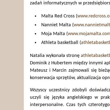
zadań informatycznych w przedsiębiors
Malta Red Cross (
www.redcross.o
Nanniet Malta (
www.nannietmalt
Moja Malta (
www.mojamalta.co
Athleta basketball (
athletabasket
Natalia wykonała stronę
athletabasket
Dominik z Hubertem między innymi apl
Mateusz i Marcin zajmowali się bież
konserwacja sprzętów, aktualizacja o
Wszyscy uczestnicy zdobyli doświad
uczyli się języka angielskiego w pra
interpersonalne. Czas tych czteroty