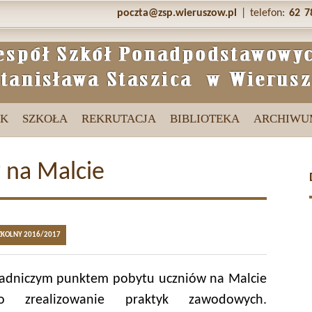
poczta@zsp.wieruszow.pl
| telefon:
62 7
IK
SZKOŁA
REKRUTACJA
BIBLIOTEKA
ARCHIWU
 na Malcie
ZKOLNY 2016/2017
adniczym punktem pobytu uczniów na Malcie
ło zrealizowanie praktyk zawodowych.