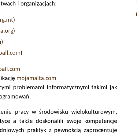
twach i organizacjach:
rg.mt
)
a.org
)
m
)
ball.com
)
ball.com
ikację
mojamalta.com
ącymi problemami informatycznymi takimi jak
programowań.
czenie pracy w środowisku wielokulturowym,
ktyce a także doskonalili swoje kompetencje
godniowych praktyk z pewnością zaprocentuje