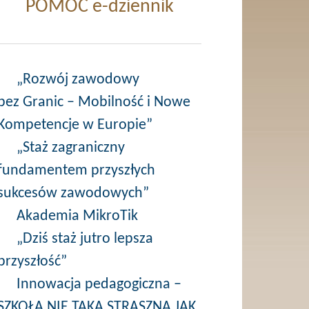
POMOC e-dziennik
„Rozwój zawodowy
bez Granic – Mobilność i Nowe
Kompetencje w Europie”
„Staż zagraniczny
fundamentem przyszłych
sukcesów zawodowych”
Akademia MikroTik
„Dziś staż jutro lepsza
przyszłość”
Innowacja pedagogiczna –
SZKOŁA NIE TAKA STRASZNA JAK