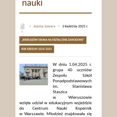
nauki
●
Joanna Suwara
●
3 kwietnia 2025 r.
●
„WIERUSZÓW STAWIA NA KSZTAŁCENIE ZAWODOWE”
ROK SZKOLNY 2024/2025
W dniu 1.04.2025 r.
grupa 40 uczniów
Zespołu Szkół
Ponadpodstawowych
im. Stanisława
Staszica
w Wieruszowie
wzięła udział w edukacyjnym wyjeździe
do Centrum Nauki Kopernik
w Warszawie. Młodzież znajdowała się