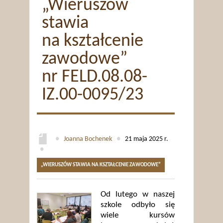
„Wieruszów
stawia
na kształcenie
zawodowe”
nr FELD.08.08-
IZ.00-0095/23
●
Joanna Bochenek
●
21 maja 2025 r.
●
„WIERUSZÓW STAWIA NA KSZTAŁCENIE ZAWODOWE”
Od lutego w naszej
szkole odbyło się
wiele kursów