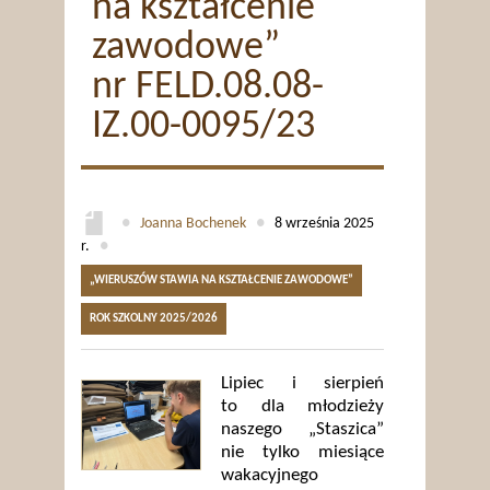
na kształcenie
zawodowe”
nr FELD.08.08-
IZ.00-0095/23
●
Joanna Bochenek
●
8 września 2025
r.
●
„WIERUSZÓW STAWIA NA KSZTAŁCENIE ZAWODOWE”
ROK SZKOLNY 2025/2026
Lipiec i sierpień
to dla młodzieży
naszego „Staszica”
nie tylko miesiące
wakacyjnego