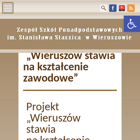
Otwórz p
Aktualności
e-dziennik
Szkoła
„Wieruszów stawia
Rekrutacja
na kształcenie
Biblioteka
Archiwum
zawodowe”
BIP
RODO
Projekt
Kontakt
„Wieruszów
stawia