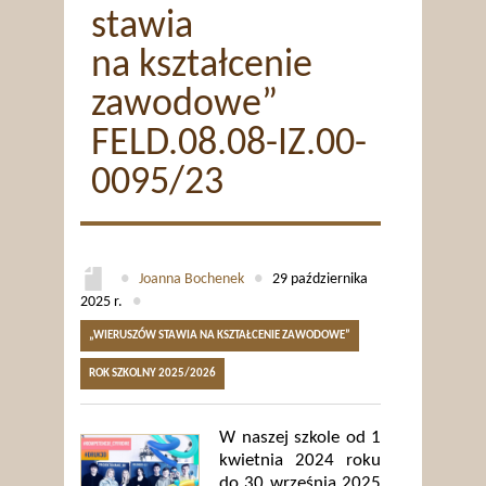
stawia
na kształcenie
zawodowe”
FELD.08.08-IZ.00-
0095/23
●
Joanna Bochenek
●
29 października
2025 r.
●
„WIERUSZÓW STAWIA NA KSZTAŁCENIE ZAWODOWE”
ROK SZKOLNY 2025/2026
W naszej szkole od 1
kwietnia 2024 roku
do 30 września 2025