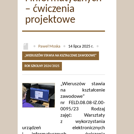
– ćwiczenia
projektowe
●
Paweł Moska
●
14 lipca 2025 r.
●
„WIERUSZÓW STAWIA NA KSZTAŁCENIE ZAWODOWE”
ROK SZKOLNY 2024/2025
„Wieruszów stawia
na kształcenie
zawodowe”
nr FELD.08.08-IZ.00-
0095/23 Rodzaj
zajęć: Warsztaty
z wykorzystania
urządzeń elektronicznych