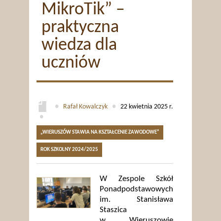
MikroTik” –
praktyczna
wiedza dla
uczniów
●
Rafał Kowalczyk
●
22 kwietnia 2025 r.
●
„WIERUSZÓW STAWIA NA KSZTAŁCENIE ZAWODOWE”
ROK SZKOLNY 2024/2025
W Zespole Szkół
Ponadpodstawowych
im. Stanisława
Staszica
w Wieruszowie