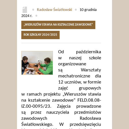
●
Radosław Światłowski
●
10 grudnia
2024 r.
●
„WIERUSZÓW STAWIA NA KSZTAŁCENIE ZAWODOWE”
ROK SZKOLNY 2024/2025
Od października
w naszej szkole
organizowane
są Warsztaty
mechatroniczne dla
12 uczniów, w formie
zajęć grupowych
w ramach projektu „Wieruszów stawia
na kształcenie zawodowe” FELD.08.08-
IZ.00-0095/23. Zajęcia prowadzone
są przez nauczyciela przedmiotów
zawodowych Radosława
Światłowskiego. W przedsięwzięciu