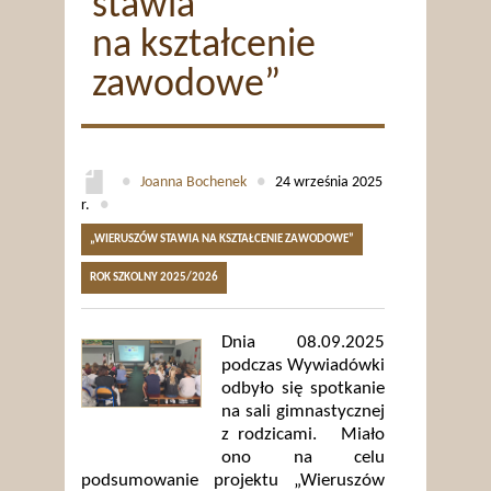
stawia
na kształcenie
zawodowe”
●
Joanna Bochenek
●
24 września 2025
r.
●
„WIERUSZÓW STAWIA NA KSZTAŁCENIE ZAWODOWE”
ROK SZKOLNY 2025/2026
Dnia 08.09.2025
podczas Wywiadówki
odbyło się spotkanie
na sali gimnastycznej
z rodzicami. Miało
ono na celu
podsumowanie projektu „Wieruszów