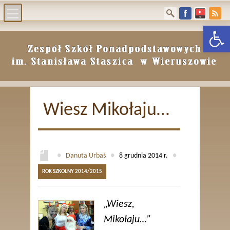
Otwórz p
Aktualności
e-dziennik
Szkoła
Rekrutacja
Wiesz Mikołaju…
Biblioteka
Archiwum
BIP
RODO
●
Danuta Urbaś
●
8 grudnia 2014 r.
●
Kontakt
ROK SZKOLNY 2014/2015
„Wiesz,
Mikołaju…”