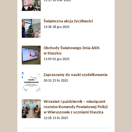
13:35
18 mar 2026
Świąteczna akcja życzliwości
13:36
18 gru 2025
Obchody Światowego Dnia AIDS
w Staszicu
11:09
02 gru 2025
Zapraszamy do nauki szydełkowania
20:35
23 lis 2025
Wrzesień i październik – miesiącami
rozmów Komendy Powiatowej Policji
w Wieruszowie z uczniami Staszica
12:26
13 lis 2025