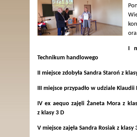
Pon
Wi
ko
ora
I 
Technikum handlowego
II miejsce zdobyła Sandra Staroń z kl
III miejsce przypadło w udziale Klaudii
IV ex aequo zajęli Żaneta Mora z kl
z klasy 3 D
V miejsce zajęła Sandra Rosiak z klasy 