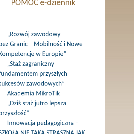
POMOC e-dziennik
„Rozwój zawodowy
bez Granic – Mobilność i Nowe
Kompetencje w Europie”
„Staż zagraniczny
fundamentem przyszłych
sukcesów zawodowych”
Akademia MikroTik
„Dziś staż jutro lepsza
przyszłość”
Innowacja pedagogiczna –
SZKOŁA NIE TAKA STRASZNA JAK