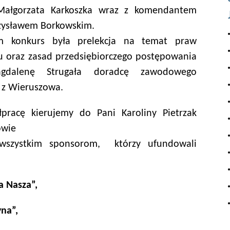
ałgorzata Karkoszka wraz z komendantem
zysławem Borkowskim.
 konkurs była prelekcja na temat praw
u oraz zasad przedsiębiorczego postępowania
gdalenę Strugała doradcę zawodowego
 z Wieruszowa.
racę kierujemy do Pani Karoliny Pietrzak
owie
 wszystkim sponsorom, którzy ufundowali
a Nasza”,
yna”,