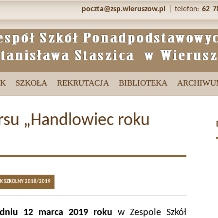
poczta@zsp.wieruszow.pl
| telefon:
62 7
IK
SZKOŁA
REKRUTACJA
BIBLIOTEKA
ARCHIWU
su „Handlowiec roku
K SZKOLNY 2018/2019
dniu 12 marca 2019 roku
w Zespole Szkół