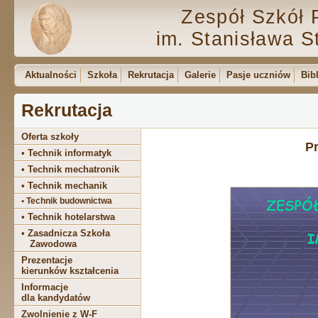
Zespół Szkół 
im. Stanisława S
Aktualności
Szkoła
Rekrutacja
Galerie
Pasje uczniów
Bib
Rekrutacja
Oferta szkoły
Pr
• Technik informatyk
• Technik mechatronik
• Technik mechanik
• Technik budownictwa
• Technik hotelarstwa
• Zasadnicza Szkoła
Zawodowa
Prezentacje
kierunków kształcenia
Informacje
dla kandydatów
Zwolnienie z W-F